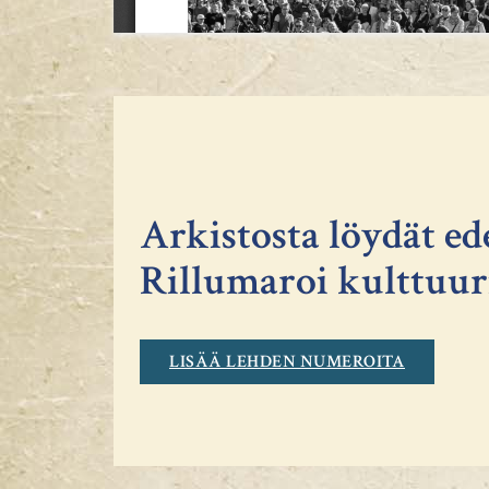
Arkistosta löydät ed
Rillumaroi kulttuuri
LISÄÄ LEHDEN NUMEROITA