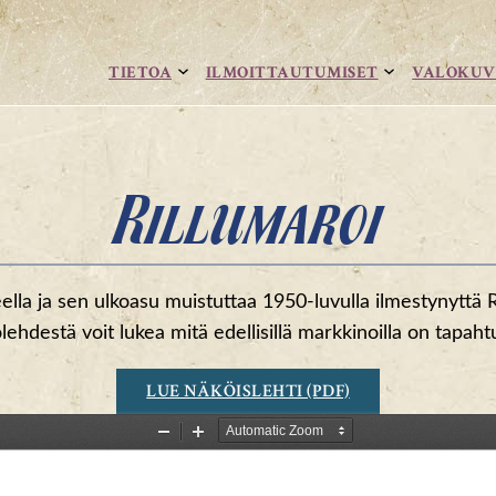
TIETOA
ILMOITTAUTUMISET
VALOKUV
Rillumaroi
la ja sen ulkoasu muistuttaa 1950-luvulla ilmestynyttä R
olehdestä voit lukea mitä edellisillä markkinoilla on tapaht
LUE NÄKÖISLEHTI (PDF)