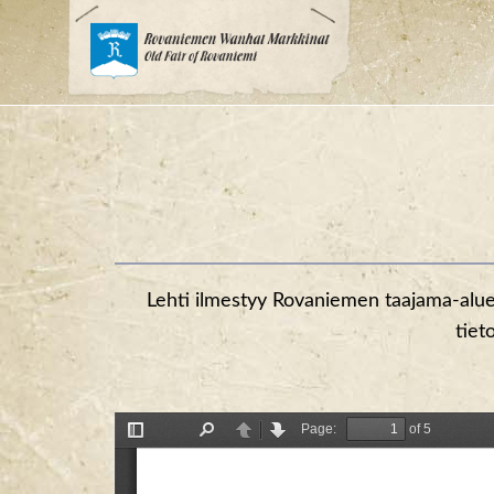
Siirry
sisältöön
Lehti ilmestyy Rovaniemen taajama-alueel
tiet