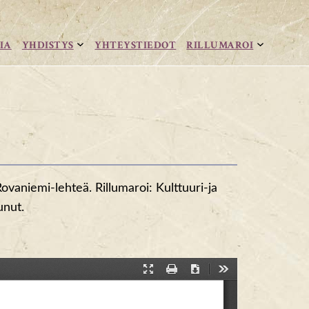
IA
YHDISTYS
YHTEYSTIEDOT
RILLUMAROI
ovaniemi-lehteä. Rillumaroi: Kulttuuri-ja
unut.