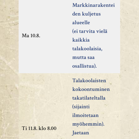
Markkinarakentei
den kuljetus
alueelle
(ei tarvita vielä
Ma 10.8.
kaikkia
talakoolaisia,
mutta saa
osallistua).
Talakoolaisten
kokoontuminen
takatilateltalla
(sijainti
ilmoitetaan
myöhemmin).
Ti 11.8. klo 8.00
Jaetaan