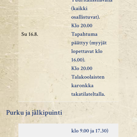
(kaikki
osallistuvat).
Klo 20.00
Su 16.8.
Tapahtuma
päättyy (myyjät
lopettavat klo
16.00).
Klo 20.00
Talakoolaisten
karonkka
takatilateltalla.
Purku ja jälkipuinti
klo 9.00 ja 17.30)