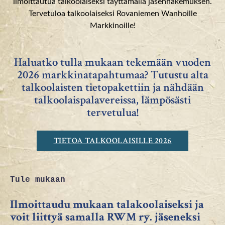
ilmoittautua talkoolaiseksi täyttämällä jäsenhakemuksen.
Tervetuloa talkoolaiseksi Rovaniemen Wanhoille
Markkinoille!
Haluatko tulla mukaan tekemään vuoden
2026 markkinatapahtumaa? Tutustu alta
talkoolaisten tietopakettiin ja nähdään
talkoolaispalavereissa, lämpösästi
tervetulua!
TIETOA TALKOOLAISILLE 2026
Tule mukaan
Ilmoittaudu mukaan talakoolaiseksi ja
voit liittyä samalla RWM ry. jäseneksi