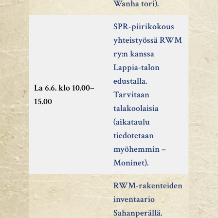
Wanha tori).
SPR-piirikokous
yhteistyössä RWM
ry:n kanssa
Lappia-talon
edustalla.
La 6.6. klo 10.00–
Tarvitaan
15.00
talakoolaisia
(aikataulu
tiedotetaan
myöhemmin –
Moninet).
RWM-rakenteiden
inventaario
Sahanperällä.