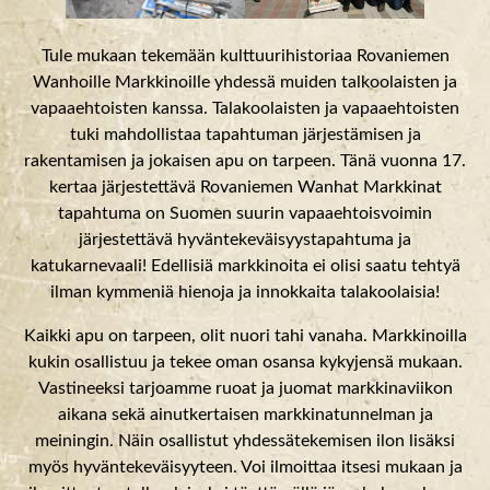
Tule mukaan tekemään kulttuurihistoriaa Rovaniemen
Wanhoille Markkinoille yhdessä muiden talkoolaisten ja
vapaaehtoisten kanssa. Talakoolaisten ja vapaaehtoisten
tuki mahdollistaa tapahtuman järjestämisen ja
rakentamisen ja jokaisen apu on tarpeen. Tänä vuonna 17.
kertaa järjestettävä Rovaniemen Wanhat Markkinat
tapahtuma on Suomen suurin vapaaehtoisvoimin
järjestettävä hyväntekeväisyystapahtuma ja
katukarnevaali! Edellisiä markkinoita ei olisi saatu tehtyä
ilman kymmeniä hienoja ja innokkaita talakoolaisia!
Kaikki apu on tarpeen, olit nuori tahi vanaha. Markkinoilla
kukin osallistuu ja tekee oman osansa kykyjensä mukaan.
Vastineeksi tarjoamme ruoat ja juomat markkinaviikon
aikana sekä ainutkertaisen markkinatunnelman ja
meiningin. Näin osallistut yhdessätekemisen ilon lisäksi
myös hyväntekeväisyyteen. Voi ilmoittaa itsesi mukaan ja