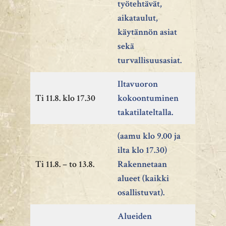
työtehtävät,
aikataulut,
käytännön asiat
sekä
turvallisuusasiat.
Iltavuoron
Ti 11.8. klo 17.30
kokoontuminen
takatilateltalla.
(aamu klo 9.00 ja
ilta klo 17.30)
Ti 11.8. – to 13.8.
Rakennetaan
alueet (kaikki
osallistuvat).
Alueiden