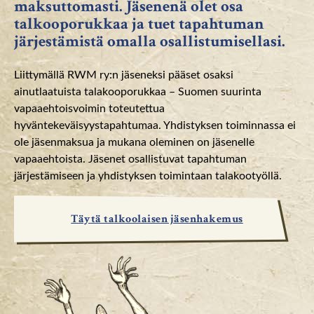
maksuttomasti. Jäsenenä olet osa
talkooporukkaa ja tuet tapahtuman
järjestämistä omalla osallistumisellasi.
Liittymällä RWM ry:n jäseneksi pääset osaksi
ainutlaatuista talakooporukkaa – Suomen suurinta
vapaaehtoisvoimin toteutettua
hyväntekeväisyystapahtumaa. Yhdistyksen toiminnassa ei
ole jäsenmaksua ja mukana oleminen on jäsenelle
vapaaehtoista. Jäsenet osallistuvat tapahtuman
järjestämiseen ja yhdistyksen toimintaan talakootyöllä.
Täytä talkoolaisen jäsenhakemus