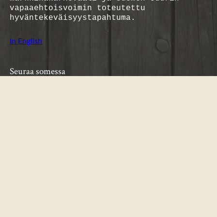
vapaaehtoisvoimin toteutettu
hyväntekeväisyystapahtuma.
In English
Seuraa somessa
Facebook
Instagram
©RWM ry | Peräpohjolan ja Lapin väestön puolueeton
äänenkannattaja
Tietosuojaselo
Yhteistyös
|
ste
sä