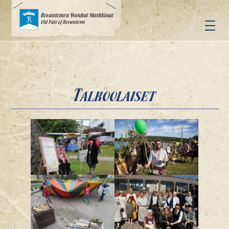
Siirry
sisältöön
Talkoolaiset