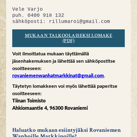
Vele Varjo
puh. 0400 918 132
sähköposti: rillumaroi@gmail.com
MUKAAN TALKOOLAISEKSI LOMAKE
(PDF)
Voit ilmoittatua mukaan täyttämällä
jäsenhakemuksen ja lähettää sen sähköpostitse
osoitteeseen:
rovaniemenwanhatmarkkinat@gmail.com
.
Täytetyn lomakkeen voi myös lähettää paperitse
osoitteeseen:
Tiinan Toimisto
Ahkiomaantie 4, 96300 Rovaniemi
Haluatko mukaan esiintyjäksi Rovaniemen
Wanhoille Markkinoille?