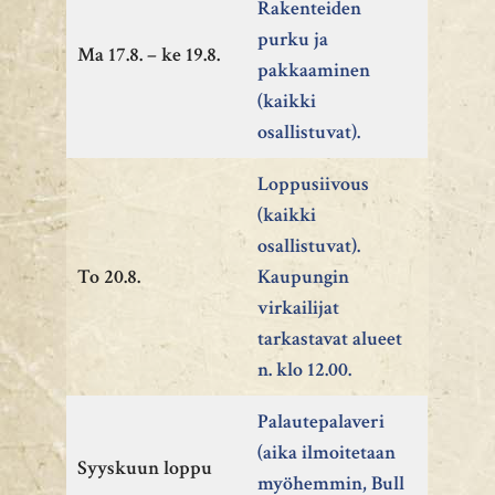
Rakenteiden
purku ja
Ma 17.8. – ke 19.8.
pakkaaminen
(kaikki
osallistuvat).
Loppusiivous
(kaikki
osallistuvat).
To 20.8.
Kaupungin
virkailijat
tarkastavat alueet
n. klo 12.00.
Palautepalaveri
(aika ilmoitetaan
Syyskuun loppu
myöhemmin, Bull