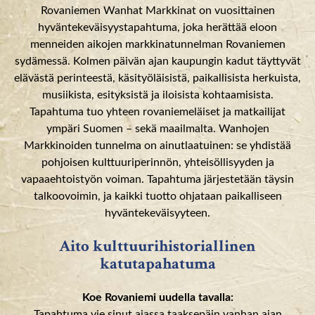
Rovaniemen Wanhat Markkinat on vuosittainen
hyväntekeväisyystapahtuma, joka herättää eloon
menneiden aikojen markkinatunnelman Rovaniemen
sydämessä. Kolmen päivän ajan kaupungin kadut täyttyvät
elävästä perinteestä, käsityöläisistä, paikallisista herkuista,
musiikista, esityksistä ja iloisista kohtaamisista.
Tapahtuma tuo yhteen rovaniemeläiset ja matkailijat
ympäri Suomen – sekä maailmalta. Wanhojen
Markkinoiden tunnelma on ainutlaatuinen: se yhdistää
pohjoisen kulttuuriperinnön, yhteisöllisyyden ja
vapaaehtoistyön voiman. Tapahtuma järjestetään täysin
talkoovoimin, ja kaikki tuotto ohjataan paikalliseen
hyväntekeväisyyteen.
Aito kulttuurihistoriallinen
katutapahatuma
Koe Rovaniemi uudella tavalla:
Tapahtuma vie sinut ajassa taaksepäin vanhan ajan