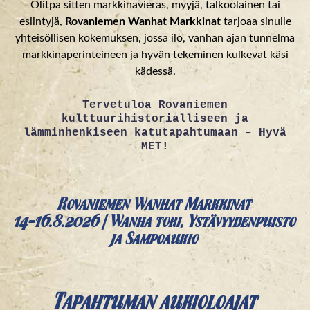
Olitpa sitten markkinavieras, myyjä, talkoolainen tai
esiintyjä,
Rovaniemen Wanhat Markkinat
tarjoaa sinulle
yhteisöllisen kokemuksen, jossa ilo, vanhan ajan tunnelma
markkinaperinteineen ja hyvän tekeminen kulkevat käsi
kädessä.
Tervetuloa Rovaniemen
kulttuurihistorialliseen ja
lämminhenkiseen katutapahtumaan
–
Hyvä
MET!
Rovaniemen Wanhat Markkinat
14-16.8.2026 | Wanha tori, Ystävyydenpuisto
ja Sampoaukio
Tapahtuman aukioloajat