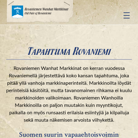
Siirry
sisältöön
Tapahtuma Rovaniemi
Rovaniemen Wanhat Markkinat on kerran vuodessa
Rovaniemellä järjestettävä koko kansan tapahtuma, joka
pitää yllä vanhoja markkinaperinteitä. Markkinoilta löydät
perinteisiä käsitöitä, mutta tavanomainen rihkama ei kuulu
markkinoiden valikoimaan. Rovaniemen Wanhoilla
Markkinoilla on paljon muutakin kuin myyntikojut,
paikalla on myös runsaasti erilaisia esiintyjiä ja kilpailuja
sekä muuta näkemisen arvoista viihykettä.
Suomen suurin vapaaehtoisvoimin