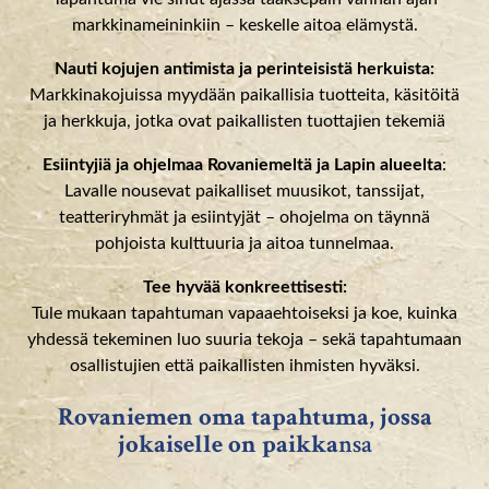
markkinameininkiin – keskelle aitoa elämystä.
Nauti kojujen antimista ja perinteisistä herkuista:
Markkinakojuissa myydään paikallisia tuotteita, käsitöitä
ja herkkuja, jotka ovat paikallisten tuottajien tekemiä
Esiintyjiä ja ohjelmaa Rovaniemeltä ja Lapin alueelta
:
Lavalle nousevat paikalliset muusikot, tanssijat,
teatteriryhmät ja esiintyjät – ohojelma on täynnä
pohjoista kulttuuria ja aitoa tunnelmaa.
Tee hyvää konkreettisesti:
Tule mukaan tapahtuman vapaaehtoiseksi ja koe, kuinka
yhdessä tekeminen luo suuria tekoja – sekä tapahtumaan
osallistujien että paikallisten ihmisten hyväksi.
Rovaniemen oma tapahtuma, jossa
jokaiselle on paikka
nsa