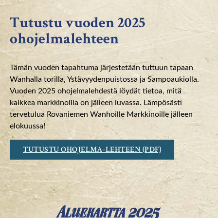
Tutustu vuoden 2025
ohojelmalehteen
Tämän vuoden tapahtuma järjestetään tuttuun tapaan
Wanhalla torilla, Ystävyydenpuistossa ja Sampoaukiolla.
Vuoden 2025 ohojelmalehdestä löydät tietoa, mitä
kaikkea markkinoilla on jälleen luvassa. Lämpösästi
tervetulua Rovaniemen Wanhoille Markkinoille jälleen
elokuussa!
TUTUSTU OHOJELMA-LEHTEEN (PDF)
Aluekartta 2025