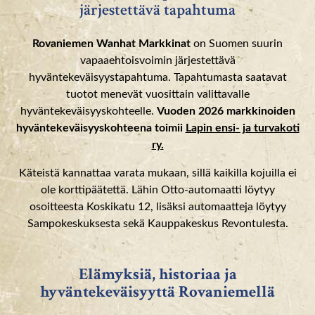
järjestettävä tapahtuma
Rovaniemen Wanhat Markkinat
on Suomen suurin
vapaaehtoisvoimin järjestettävä
hyväntekeväisyystapahtuma. Tapahtumasta saatavat
tuotot menevät vuosittain valittavalle
hyväntekeväisyyskohteelle.
Vuoden 2026 markkinoiden
hyväntekeväisyyskohteena toimii
Lapin ensi- ja turvakoti
ry.
Käteistä kannattaa varata mukaan, sillä kaikilla kojuilla ei
ole korttipäätettä. Lähin Otto-automaatti löytyy
osoitteesta Koskikatu 12, lisäksi automaatteja löytyy
Sampokeskuksesta sekä Kauppakeskus Revontulesta.
Elämyksiä, historiaa ja
hyväntekeväisyyttä Rovaniemellä